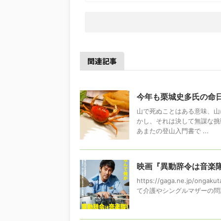
関連記事
今年も栗城史多氏の命
山で死ぬことはある意味、山
かし、それは決して無謀な挑
あまたの登山入門書で ...
映画『異動辞令は音楽
https://gaga.ne.j
て介護やシングルマザーの問題