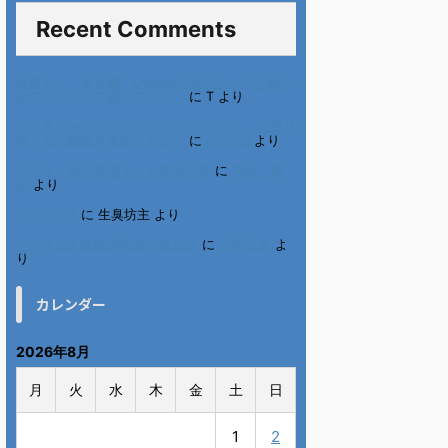
Recent Comments
進展あり 富士通 Uvance CMでダンスを踊る
女の子について調べてみた！
に
T
より
不二家モーニングマアム CMの女の子 原田花
埜さんの動画を集めてみた！
に
orikana
より
北千住、秋田料理まさき閉店の事
に
岡田 美
妃
より
6月の31日
に
生臭坊主
より
ベトナム人技能実習生の食生活
に
小田弘史
よ
り
カレンダー
2026年8月
月
火
水
木
金
土
日
1
2