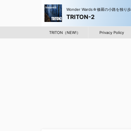
Wonder Wards☆修羅の小路を独り
TRITON-2
TRITON（NEW!）
Privacy Policy