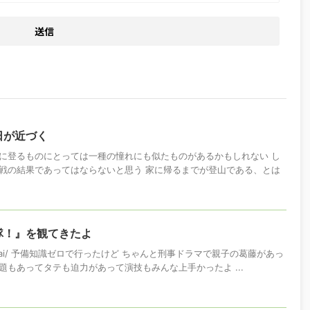
日が近づく
に登るものにとっては一種の憧れにも似たものがあるかもしれない し
戦の結果であってはならないと思う 家に帰るまでが登山である、とは
隊！』を観てきたよ
p/ongakutai/ 予備知識ゼロで行ったけど ちゃんと刑事ドラマで親子の葛藤があっ
もあってタテも迫力があって演技もみんな上手かったよ ...