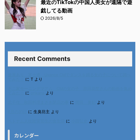
最近のTikTokの中国人美女が遠隔で遊
戯してる動画
2026/8/5
Recent Comments
進展あり 富士通 Uvance CMでダンスを踊る女の子について調べ
てみた！
に
T
より
不二家モーニングマアム CMの女の子 原田花埜さんの動画を集め
てみた！
に
orikana
より
北千住、秋田料理まさき閉店の事
に
岡田 美妃
より
6月の31日
に
生臭坊主
より
ベトナム人技能実習生の食生活
に
小田弘史
より
カレンダー