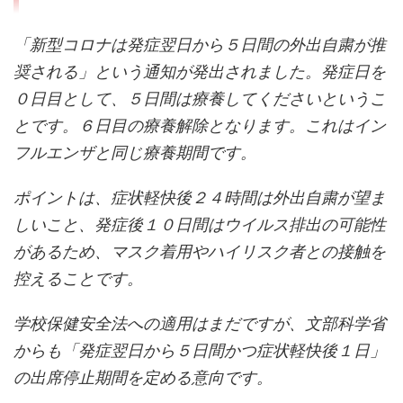
「新型コロナは発症翌日から５日間の外出自粛が推
奨される」という通知が発出されました。発症日を
０日目として、５日間は療養してくださいというこ
とです。６日目の療養解除となります。これはイン
フルエンザと同じ療養期間です。
ポイントは、症状軽快後２４時間は外出自粛が望ま
しいこと、発症後１０日間はウイルス排出の可能性
があるため、マスク着用やハイリスク者との接触を
控えることです。
学校保健安全法への適用はまだですが、文部科学省
からも「発症翌日から５日間かつ症状軽快後１日」
の出席停止期間を定める意向です。