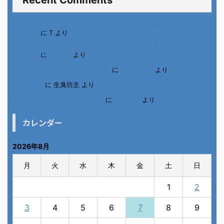
Recent Comments
進展あり 富士通 Uvance CMでダンスを踊る女の子について調べ
てみた！
に
T
より
不二家モーニングマアム CMの女の子 原田花埜さんの動画を集め
てみた！
に
orikana
より
北千住、秋田料理まさき閉店の事
に
岡田 美妃
より
6月の31日
に
生臭坊主
より
ベトナム人技能実習生の食生活
に
小田弘史
より
カレンダー
2026年8月
月
火
水
木
金
土
日
1
2
3
4
5
6
7
8
9