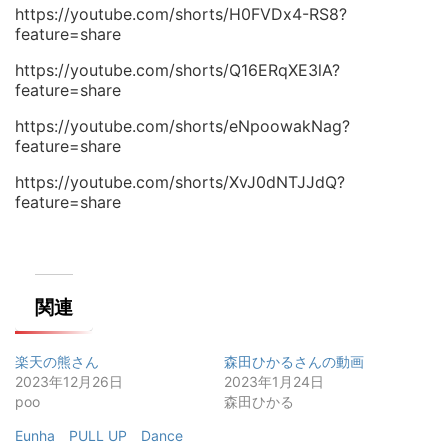
https://youtube.com/shorts/H0FVDx4-RS8?
feature=share
https://youtube.com/shorts/Q16ERqXE3lA?
feature=share
https://youtube.com/shorts/eNpoowakNag?
feature=share
https://youtube.com/shorts/XvJ0dNTJJdQ?
feature=share
関連
楽天の熊さん
森田ひかるさんの動画
2023年12月26日
2023年1月24日
poo
森田ひかる
Eunha PULL UP Dance