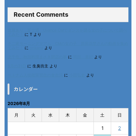
Recent Comments
進展あり 富士通 Uvance CMでダンスを踊る女の子について調べ
てみた！
に
T
より
不二家モーニングマアム CMの女の子 原田花埜さんの動画を集め
てみた！
に
orikana
より
北千住、秋田料理まさき閉店の事
に
岡田 美妃
より
6月の31日
に
生臭坊主
より
ベトナム人技能実習生の食生活
に
小田弘史
より
カレンダー
2026年8月
月
火
水
木
金
土
日
1
2