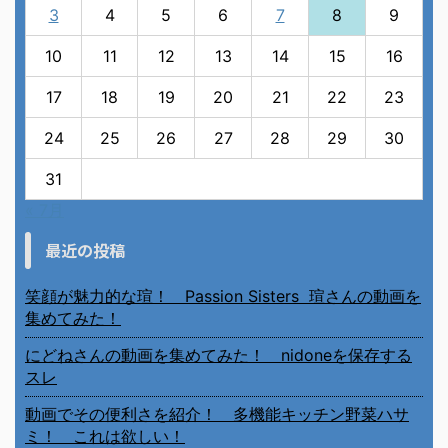
3
4
5
6
7
8
9
10
11
12
13
14
15
16
17
18
19
20
21
22
23
24
25
26
27
28
29
30
31
« 7月
最近の投稿
笑顔が魅力的な瑄！ Passion Sisters 瑄さんの動画を
集めてみた！
にどねさんの動画を集めてみた！ nidoneを保存する
スレ
動画でその便利さを紹介！ 多機能キッチン野菜ハサ
ミ！ これは欲しい！