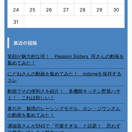
24
25
26
27
28
29
30
31
« 7月
最近の投稿
笑顔が魅力的な瑄！ Passion Sisters 瑄さんの動画を
集めてみた！
にどねさんの動画を集めてみた！ nidoneを保存する
スレ
動画でその便利さを紹介！ 多機能キッチン野菜ハサ
ミ！ これは欲しい！
홍지은 魅惑のレーシングモデル、ホン・ジウンさん
の動画を集めてみた！
溝端葵さんがSNSで「可愛すぎる」と話題！ 思わず