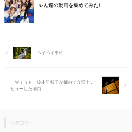
ゃん達の動画を集めてみた!
ペイペイ事件
「Ｗｉｎｋ」鈴木早智子が都内で介護士デ
ビューした理由
カテゴリー