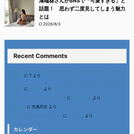
溝端葵さんがSNSで「可愛すぎる」と
話題！ 思わず二度見してしまう魅力
とは
2026/8/3
Recent Comments
進展あり 富士通 Uvance CMでダンスを踊る女の子について調べ
てみた！
に
T
より
不二家モーニングマアム CMの女の子 原田花埜さんの動画を集め
てみた！
に
orikana
より
北千住、秋田料理まさき閉店の事
に
岡田 美妃
より
6月の31日
に
生臭坊主
より
ベトナム人技能実習生の食生活
に
小田弘史
より
カレンダー