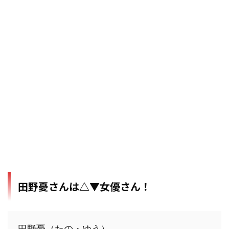
田野憂さんは△▼女優さん！
田野憂（たの・ゆう）