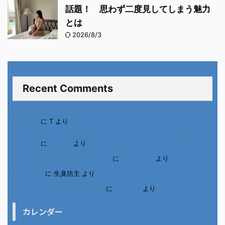
話題！ 思わず二度見してしまう魅力
とは
2026/8/3
Recent Comments
進展あり 富士通 Uvance CMでダンスを踊る女の子について調べ
てみた！
に
T
より
不二家モーニングマアム CMの女の子 原田花埜さんの動画を集め
てみた！
に
orikana
より
北千住、秋田料理まさき閉店の事
に
岡田 美妃
より
6月の31日
に
生臭坊主
より
ベトナム人技能実習生の食生活
に
小田弘史
より
カレンダー