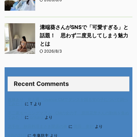
溝端葵さんがSNSで「可愛すぎる」と
話題！ 思わず二度見してしまう魅力
とは
2026/8/3
Recent Comments
進展あり 富士通 Uvance CMでダンスを踊る女の子について調べ
てみた！
に
T
より
不二家モーニングマアム CMの女の子 原田花埜さんの動画を集め
てみた！
に
orikana
より
北千住、秋田料理まさき閉店の事
に
岡田 美妃
より
6月の31日
に
生臭坊主
より