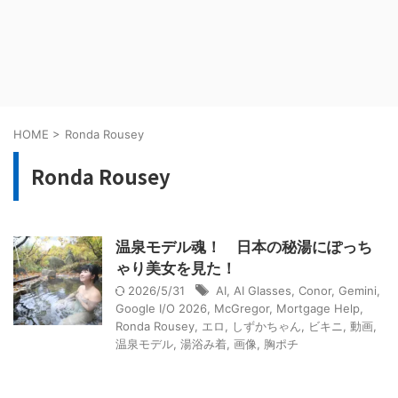
HOME
>
Ronda Rousey
Ronda Rousey
温泉モデル魂！ 日本の秘湯にぽっち
ゃり美女を見た！
2026/5/31
AI
,
AI Glasses
,
Conor
,
Gemini
,
Google I/O 2026
,
McGregor
,
Mortgage Help
,
Ronda Rousey
,
エロ
,
しずかちゃん
,
ビキニ
,
動画
,
温泉モデル
,
湯浴み着
,
画像
,
胸ポチ