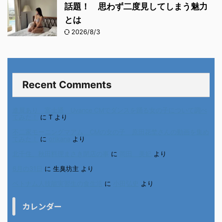
話題！ 思わず二度見してしまう魅力
とは
2026/8/3
Recent Comments
進展あり 富士通 Uvance CMでダンスを踊る女の子について調べ
てみた！
に
T
より
不二家モーニングマアム CMの女の子 原田花埜さんの動画を集め
てみた！
に
orikana
より
北千住、秋田料理まさき閉店の事
に
岡田 美妃
より
6月の31日
に
生臭坊主
より
ベトナム人技能実習生の食生活
に
小田弘史
より
カレンダー