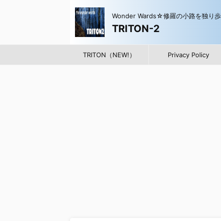
Wonder Wards☆修羅の小路を独り
TRITON-2
TRITON（NEW!）
Privacy Policy