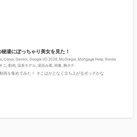
の秘湯にぽっちゃり美女を見た！
es
,
Conor
,
Gemini
,
Google I/O 2026
,
McGregor
,
Mortgage Help
,
Ronda
キニ
,
動画
,
温泉モデル
,
湯浴み着
,
画像
,
胸ポチ
動画を集めてみた！ そこはかとなく立ち上がるポッチかな