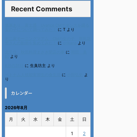
Recent Comments
進展あり 富士通 Uvance CMでダンスを踊る
女の子について調べてみた！
に
T
より
不二家モーニングマアム CMの女の子 原田花
埜さんの動画を集めてみた！
に
orikana
より
北千住、秋田料理まさき閉店の事
に
岡田 美
妃
より
6月の31日
に
生臭坊主
より
ベトナム人技能実習生の食生活
に
小田弘史
よ
り
カレンダー
2026年8月
月
火
水
木
金
土
日
1
2