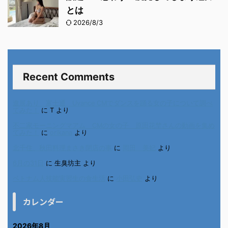
とは
2026/8/3
Recent Comments
進展あり 富士通 Uvance CMでダンスを踊る女の子について調べ
てみた！
に
T
より
不二家モーニングマアム CMの女の子 原田花埜さんの動画を集め
てみた！
に
orikana
より
北千住、秋田料理まさき閉店の事
に
岡田 美妃
より
6月の31日
に
生臭坊主
より
ベトナム人技能実習生の食生活
に
小田弘史
より
カレンダー
2026年8月