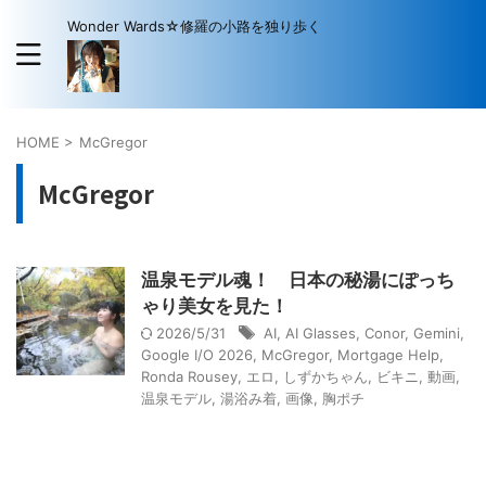
Wonder Wards☆修羅の小路を独り歩く
HOME
>
McGregor
McGregor
温泉モデル魂！ 日本の秘湯にぽっち
ゃり美女を見た！
2026/5/31
AI
,
AI Glasses
,
Conor
,
Gemini
,
Google I/O 2026
,
McGregor
,
Mortgage Help
,
Ronda Rousey
,
エロ
,
しずかちゃん
,
ビキニ
,
動画
,
温泉モデル
,
湯浴み着
,
画像
,
胸ポチ