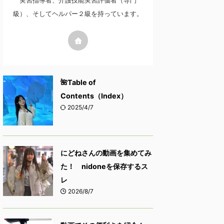
実習指導者、介護技能実習評価者（専門
級）、そしてヘルパー２級を持っています。
🌺Table of
Contents（Index）
2025/4/7
にどねさんの動画を集めてみ
た！ nidoneを保存するス
レ
2026/8/7