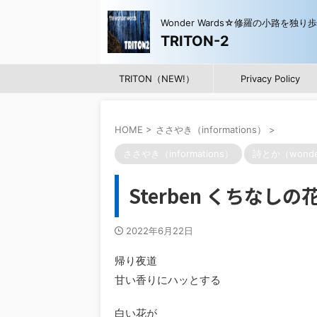
Wonder Wards☆修羅の小路を独り
TRITON-2
TRITON（NEW!）
Privacy Policy
HOME
>
ささやき（informations）
>
ささやき（informations）
詩とか（wonde
Sterben くちなしの
2022年6月22日
帰り夜道
甘い香りにハッとする
白い花が