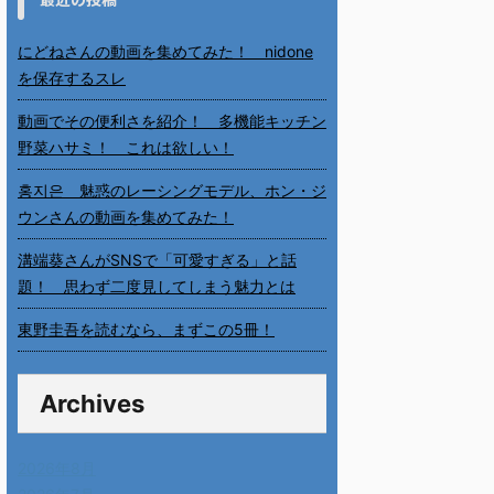
にどねさんの動画を集めてみた！ nidone
を保存するスレ
動画でその便利さを紹介！ 多機能キッチン
野菜ハサミ！ これは欲しい！
홍지은 魅惑のレーシングモデル、ホン・ジ
ウンさんの動画を集めてみた！
溝端葵さんがSNSで「可愛すぎる」と話
題！ 思わず二度見してしまう魅力とは
東野圭吾を読むなら、まずこの5冊！
Archives
2026年8月