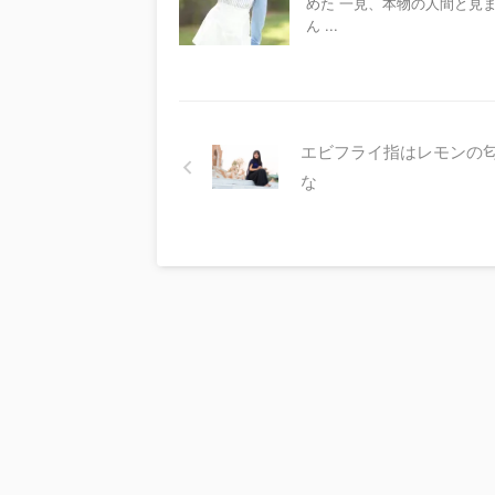
めた 一見、本物の人間と見
ん ...
エビフライ指はレモンの
な