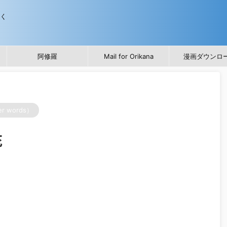
歩く
阿修羅
Mail for Orikana
漫画ダウンロ
r words）
花