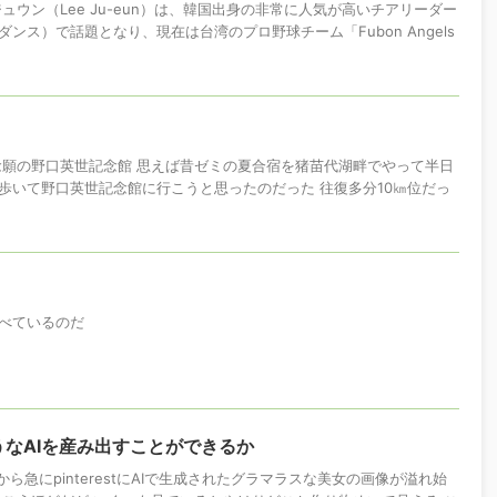
ュウン（Lee Ju-eun）は、韓国出身の非常に人気が高いチアリーダー
ンス）で話題となり、現在は台湾のプロ野球チーム「Fubon Angels
念願の野口英世記念館 思えば昔ゼミの夏合宿を猪苗代湖畔でやって半日
歩いて野口英世記念館に行こうと思ったのだった 往復多分10㎞位だっ
べているのだ
なAIを産み出すことができるか
から急にpinterestにAIで生成されたグラマラスな美女の画像が溢れ始