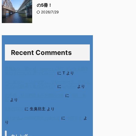
の5冊！
2026/7/29
Recent Comments
進展あり 富士通 Uvance CMでダンスを踊る
女の子について調べてみた！
に
T
より
不二家モーニングマアム CMの女の子 原田花
埜さんの動画を集めてみた！
に
orikana
より
北千住、秋田料理まさき閉店の事
に
岡田 美
妃
より
6月の31日
に
生臭坊主
より
ベトナム人技能実習生の食生活
に
小田弘史
よ
り