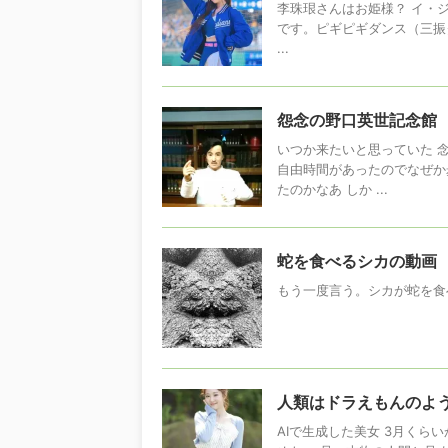
李珠珢さんはお姫様？ イ・ジ
です。ピギピギダンス（三振ダ
...
怨念の野口英世記念館
いつか来たいと思っていた 
自由時間があったのでなぜか
たのかなあ しか ...
蛇を食べるシカの動画
もう一度言う。シカが蛇を食
人類はドラえもんのよう
AIで生成した美女 3月くらい