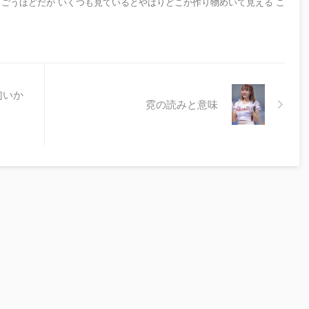
まごうほどだが いくつも見ているとやはりどこか作り物めいて見える こ
匂いか
霓の読みと意味