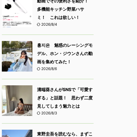
動画でその便利さを紹介！
多機能キッチン野菜ハサ
ミ！ これは欲しい！
2026/8/4
홍지은 魅惑のレーシングモ
デル、ホン・ジウンさんの動
画を集めてみた！
2026/8/6
溝端葵さんがSNSで「可愛す
ぎる」と話題！ 思わず二度
見してしまう魅力とは
2026/8/3
東野圭吾を読むなら、まずこ