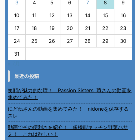
3
4
5
6
7
8
9
10
11
12
13
14
15
16
17
18
19
20
21
22
23
24
25
26
27
28
29
30
31
« 7月
最近の投稿
笑顔が魅力的な瑄！ Passion Sisters 瑄さんの動画を
集めてみた！
にどねさんの動画を集めてみた！ nidoneを保存する
スレ
動画でその便利さを紹介！ 多機能キッチン野菜ハサ
ミ！ これは欲しい！