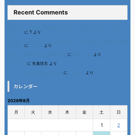
Recent Comments
進展あり 富士通 Uvance CMでダンスを踊る女の子について調べ
てみた！
に
T
より
不二家モーニングマアム CMの女の子 原田花埜さんの動画を集め
てみた！
に
orikana
より
北千住、秋田料理まさき閉店の事
に
岡田 美妃
より
6月の31日
に
生臭坊主
より
ベトナム人技能実習生の食生活
に
小田弘史
より
カレンダー
2026年8月
月
火
水
木
金
土
日
1
2