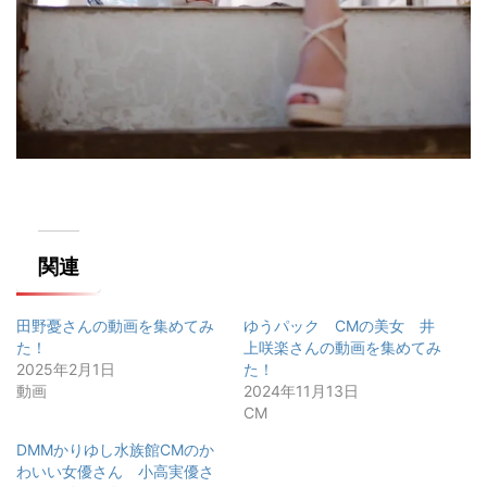
関連
田野憂さんの動画を集めてみ
ゆうパック CMの美女 井
た！
上咲楽さんの動画を集めてみ
2025年2月1日
た！
動画
2024年11月13日
CM
DMMかりゆし水族館CMのか
わいい女優さん 小高実優さ