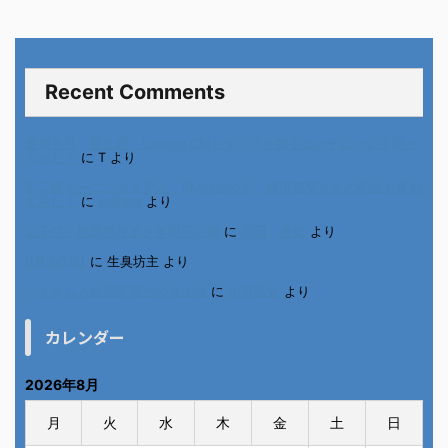
Recent Comments
進展あり 富士通 Uvance CMでダンスを踊る女の子について調べ
てみた！
に
T
より
不二家モーニングマアム CMの女の子 原田花埜さんの動画を集め
てみた！
に
orikana
より
北千住、秋田料理まさき閉店の事
に
岡田 美妃
より
6月の31日
に
生臭坊主
より
ベトナム人技能実習生の食生活
に
小田弘史
より
カレンダー
2026年8月
月
火
水
木
金
土
日