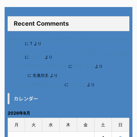
Recent Comments
進展あり 富士通 Uvance CMでダンスを踊る女の子について調べ
てみた！
に
T
より
不二家モーニングマアム CMの女の子 原田花埜さんの動画を集め
てみた！
に
orikana
より
北千住、秋田料理まさき閉店の事
に
岡田 美妃
より
6月の31日
に
生臭坊主
より
ベトナム人技能実習生の食生活
に
小田弘史
より
カレンダー
2026年8月
月
火
水
木
金
土
日