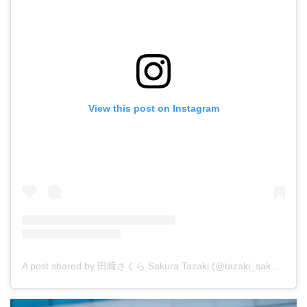
View this post on Instagram
A post shared by 田﨑さくら Sakura Tazaki (@tazaki_sakura)