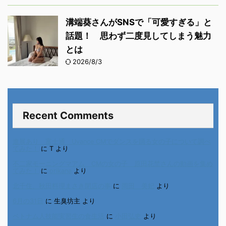
溝端葵さんがSNSで「可愛すぎる」と
話題！ 思わず二度見してしまう魅力
とは
2026/8/3
Recent Comments
進展あり 富士通 Uvance CMでダンスを踊る女の子について調べ
てみた！
に
T
より
不二家モーニングマアム CMの女の子 原田花埜さんの動画を集め
てみた！
に
orikana
より
北千住、秋田料理まさき閉店の事
に
岡田 美妃
より
6月の31日
に
生臭坊主
より
ベトナム人技能実習生の食生活
に
小田弘史
より