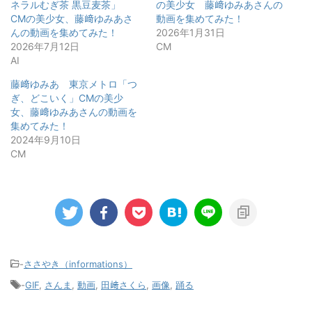
ネラルむぎ茶 黒豆麦茶」
の美少女 藤﨑ゆみあさんの
CMの美少女、藤﨑ゆみあさ
動画を集めてみた！
んの動画を集めてみた！
2026年1月31日
2026年7月12日
CM
AI
藤﨑ゆみあ 東京メトロ「つ
ぎ、どこいく」CMの美少
女、藤﨑ゆみあさんの動画を
集めてみた！
2024年9月10日
CM
-
ささやき（informations）
-
GIF
,
さんま
,
動画
,
田﨑さくら
,
画像
,
踊る