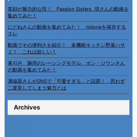
笑顔が魅力的な瑄！ Passion Sisters 瑄さんの動画を
集めてみた！
にどねさんの動画を集めてみた！ nidoneを保存する
スレ
動画でその便利さを紹介！ 多機能キッチン野菜ハサ
ミ！ これは欲しい！
홍지은 魅惑のレーシングモデル、ホン・ジウンさん
の動画を集めてみた！
溝端葵さんがSNSで「可愛すぎる」と話題！ 思わず
二度見してしまう魅力とは
Archives
2026年8月
2026年7月