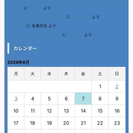
不二家モーニングマアム CMの女の子 原田花埜さんの動画を集め
てみた！
に
orikana
より
北千住、秋田料理まさき閉店の事
に
岡田 美妃
より
6月の31日
に
生臭坊主
より
ベトナム人技能実習生の食生活
に
小田弘史
より
カレンダー
2026年8月
月
火
水
木
金
土
日
1
2
3
4
5
6
7
8
9
10
11
12
13
14
15
16
17
18
19
20
21
22
23