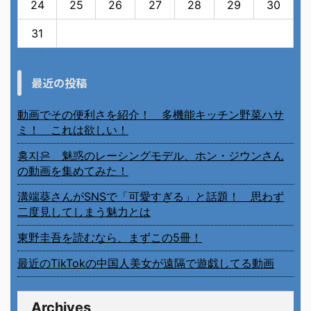
24
25
26
27
28
29
30
31
« 7月
最近の投稿
動画でその便利さを紹介！ 多機能キッチン野菜ハサ
ミ！ これは欲しい！
홍지은 魅惑のレーシングモデル、ホン・ジウンさん
の動画を集めてみた！
溝端葵さんがSNSで「可愛すぎる」と話題！ 思わず
二度見してしまう魅力とは
東野圭吾を読むなら、まずこの5冊！
最近のTikTokの中国人美女が遠隔で遊戯してる動画
Archives