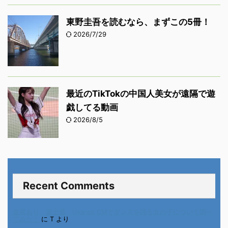
東野圭吾を読むなら、まずこの5冊！
2026/7/29
最近のTikTokの中国人美女が遠隔で遊
戯してる動画
2026/8/5
Recent Comments
進展あり 富士通 Uvance CMでダンスを踊る女の子について調べ
てみた！
に
T
より