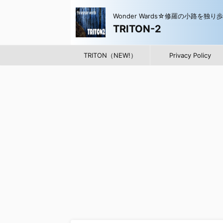
Wonder Wards☆修羅の小路を独り
TRITON-2
TRITON（NEW!）
Privacy Policy