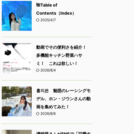
🌺Table of
Contents（Index）
2025/4/7
動画でその便利さを紹介！
多機能キッチン野菜ハサ
ミ！ これは欲しい！
2026/8/4
홍지은 魅惑のレーシングモ
デル、ホン・ジウンさんの動
画を集めてみた！
2026/8/6
溝端葵さんがSNSで「可愛す