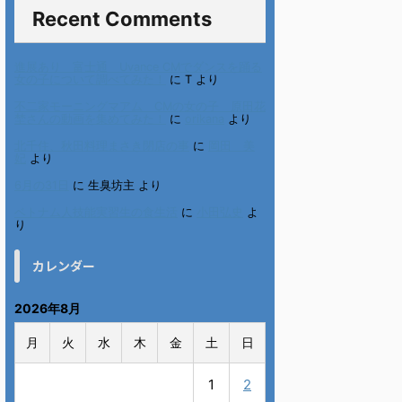
Recent Comments
進展あり 富士通 Uvance CMでダンスを踊る
女の子について調べてみた！
に
T
より
不二家モーニングマアム CMの女の子 原田花
埜さんの動画を集めてみた！
に
orikana
より
北千住、秋田料理まさき閉店の事
に
岡田 美
妃
より
6月の31日
に
生臭坊主
より
ベトナム人技能実習生の食生活
に
小田弘史
よ
り
カレンダー
2026年8月
月
火
水
木
金
土
日
1
2