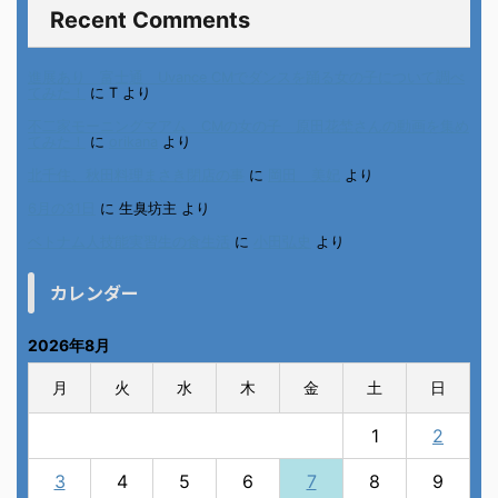
Recent Comments
進展あり 富士通 Uvance CMでダンスを踊る女の子について調べ
てみた！
に
T
より
不二家モーニングマアム CMの女の子 原田花埜さんの動画を集め
てみた！
に
orikana
より
北千住、秋田料理まさき閉店の事
に
岡田 美妃
より
6月の31日
に
生臭坊主
より
ベトナム人技能実習生の食生活
に
小田弘史
より
カレンダー
2026年8月
月
火
水
木
金
土
日
1
2
3
4
5
6
7
8
9