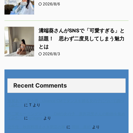
2026/8/6
溝端葵さんがSNSで「可愛すぎる」と
話題！ 思わず二度見してしまう魅力
とは
2026/8/3
Recent Comments
進展あり 富士通 Uvance CMでダンスを踊る女の子について調べ
てみた！
に
T
より
不二家モーニングマアム CMの女の子 原田花埜さんの動画を集め
てみた！
に
orikana
より
北千住、秋田料理まさき閉店の事
に
岡田 美妃
より