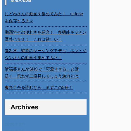
にどねさんの動画を集めてみた！ nidone
を保存するスレ
動画でその便利さを紹介！ 多機能キッチン
野菜ハサミ！ これは欲しい！
홍지은 魅惑のレーシングモデル、ホン・ジ
ウンさんの動画を集めてみた！
溝端葵さんがSNSで「可愛すぎる」と話
題！ 思わず二度見してしまう魅力とは
東野圭吾を読むなら、まずこの5冊！
Archives
2026年8月