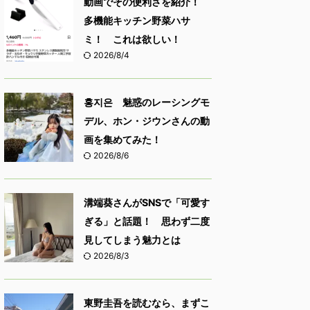
動画でその便利さを紹介！
多機能キッチン野菜ハサ
ミ！ これは欲しい！
2026/8/4
홍지은 魅惑のレーシングモ
デル、ホン・ジウンさんの動
画を集めてみた！
2026/8/6
溝端葵さんがSNSで「可愛す
ぎる」と話題！ 思わず二度
見してしまう魅力とは
2026/8/3
東野圭吾を読むなら、まずこ