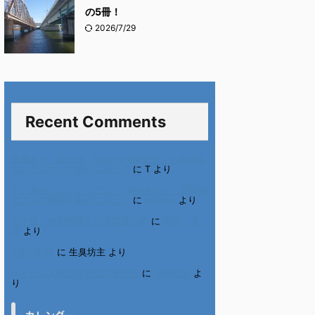
の5冊！
2026/7/29
Recent Comments
進展あり 富士通 Uvance CMでダンスを踊る
女の子について調べてみた！
に
T
より
不二家モーニングマアム CMの女の子 原田花
埜さんの動画を集めてみた！
に
orikana
より
北千住、秋田料理まさき閉店の事
に
岡田 美
妃
より
6月の31日
に
生臭坊主
より
ベトナム人技能実習生の食生活
に
小田弘史
よ
り