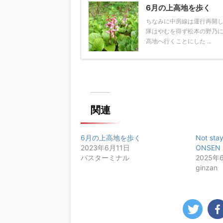
6月の上高地を歩く
ちなみに中房線は運行再開し
隊はやむを得ず松本の野乃
高地へ行くことにした ...
関連
6月の上高地を歩く
Not stay
2023年6月11日
ONSEN 
バスターミナル
2025年
ginzan