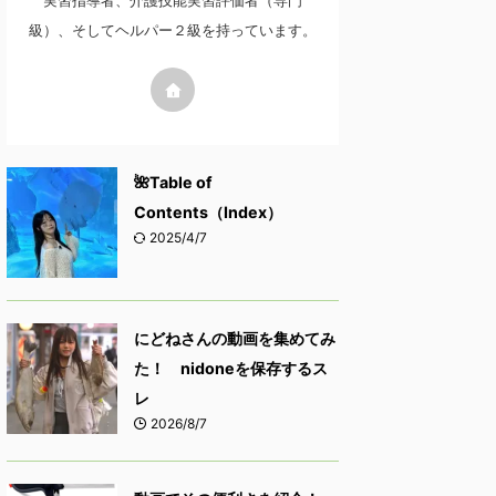
実習指導者、介護技能実習評価者（専門
級）、そしてヘルパー２級を持っています。
🌺Table of
Contents（Index）
2025/4/7
にどねさんの動画を集めてみ
た！ nidoneを保存するス
レ
2026/8/7