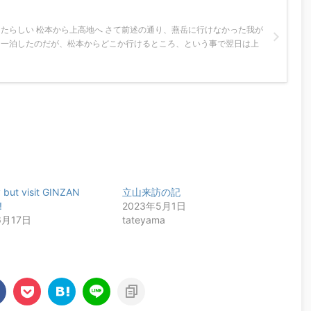
たらしい 松本から上高地へ さて前述の通り、燕岳に行けなかった我が
に一泊したのだが、松本からどこか行けるところ、という事で翌日は上
 but visit GINZAN
立山来訪の記
!
2023年5月1日
6月17日
tateyama