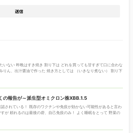
たいない 昨晩はすき焼き 割り下は どれを買っても甘すぎて口に合わな
、みりん、出汁醤油で作った 焼き方としては （いきなり煮ない） 割り下
の報告が～派生型オミクロン株XBB.1.5
染が確認されている！ 既存のワクチンや免疫が効かない可能性があると言わ
.5ですが 頼れるのは最後の砦、自己免疫のみ！ よく睡眠をとって 野菜の