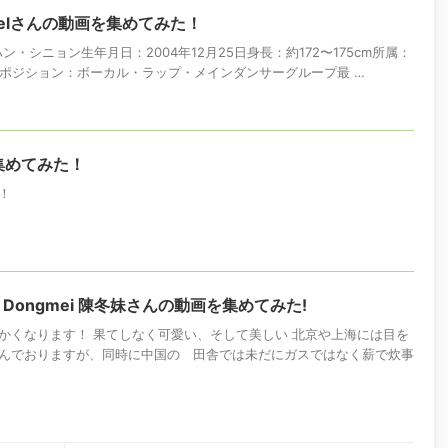
Yelさんの動画を集めてみた！
：ハン・シニョン生年月日：2004年12月25日身長：約172〜175cm所属：
ュー）ポジション：ボーカル・ラップ・メインダンサーグループ最 …
集めてみた！
！
 Dongmei 陳冬妹さんの動画を集めてみた!
かくなります！ 果てしなく可愛い、そして美しい 北京や上海には目を
んでおりますが、同時に中国の゙田舎では未だにガスではなく薪で炊事