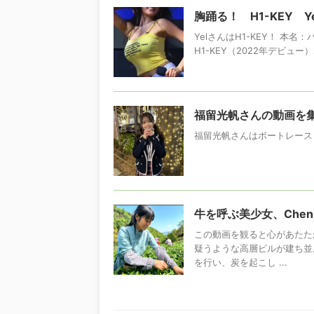
胸踊る！ H1-KEY 
YelさんはH1-KEY！ 本名
H1-KEY（2022年デビ
福留光帆さんの動画を
福留光帆さんはボートレース
牛を呼ぶ美少女、Chen
この動画を観ると心があたた
疑うような高層ビルが建ち並
を行い、炭を起こし ...