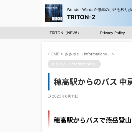
Wonder Wards☆修羅の小路を独り
TRITON-2
TRITON（NEW!）
Privacy Policy
HOME
>
ささやき（informations）
>
ささやき（informations）
穂高駅からのバス 中
2023年6月11日
穂高駅からバスで燕岳登山