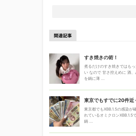
関連記事
すき焼きの術！
煮るだけのすき焼きではもっ
い なので 甘さ控えめに 酒
を鍋に薄 ...
東京でもすでに20件近く
東京都でもXBB.1.5の感
れているオミクロンXBB.1
鍋 ...