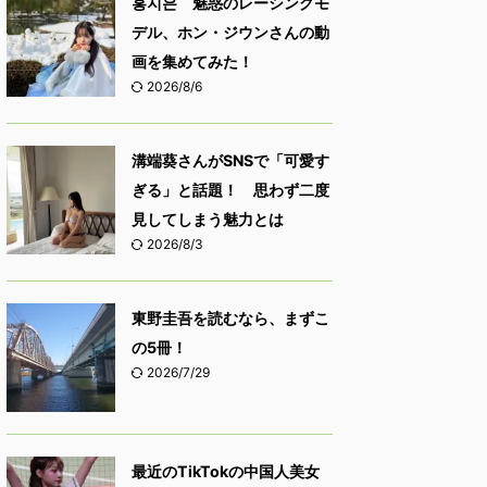
홍지은 魅惑のレーシングモ
デル、ホン・ジウンさんの動
画を集めてみた！
2026/8/6
溝端葵さんがSNSで「可愛す
ぎる」と話題！ 思わず二度
見してしまう魅力とは
2026/8/3
東野圭吾を読むなら、まずこ
の5冊！
2026/7/29
最近のTikTokの中国人美女