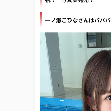
一ノ瀬こひなさんはバババ