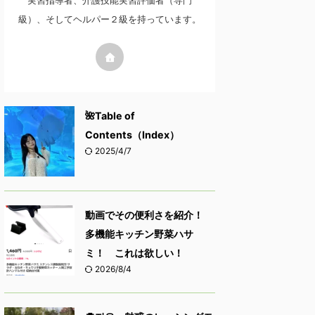
実習指導者、介護技能実習評価者（専門
級）、そしてヘルパー２級を持っています。
🌺Table of
Contents（Index）
2025/4/7
動画でその便利さを紹介！
多機能キッチン野菜ハサ
ミ！ これは欲しい！
2026/8/4