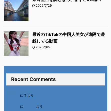
2026/7/29
最近のTikTokの中国人美女が遠隔で遊
戯してる動画
2026/8/5
Recent Comments
進展あり 富士通 Uvance CMでダンスを踊る女の子について調べ
てみた！
に
T
より
不二家モーニングマアム CMの女の子 原田花埜さんの動画を集め
てみた！
に
orikana
より