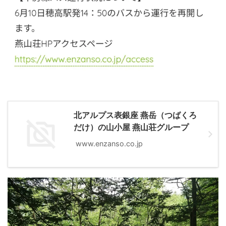
北アルプス表銀座 燕岳（つばくろ
だけ）の山小屋 燕山荘グループ
www.enzanso.co.jp