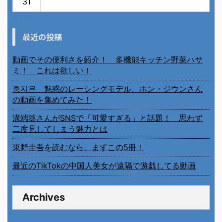
31
« 7月
最近の投稿
動画でその便利さを紹介！ 多機能キッチン野菜ハサ
ミ！ これは欲しい！
홍지은 魅惑のレーシングモデル、ホン・ジウンさん
の動画を集めてみた！
溝端葵さんがSNSで「可愛すぎる」と話題！ 思わず
二度見してしまう魅力とは
東野圭吾を読むなら、まずこの5冊！
最近のTikTokの中国人美女が遠隔で遊戯してる動画
Archives