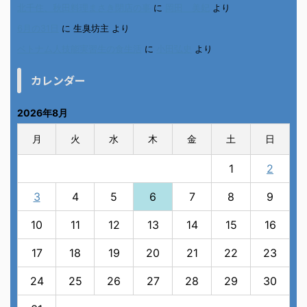
北千住、秋田料理まさき閉店の事
に
岡田 美妃
より
6月の31日
に
生臭坊主
より
ベトナム人技能実習生の食生活
に
小田弘史
より
カレンダー
2026年8月
月
火
水
木
金
土
日
1
2
3
4
5
6
7
8
9
10
11
12
13
14
15
16
17
18
19
20
21
22
23
24
25
26
27
28
29
30