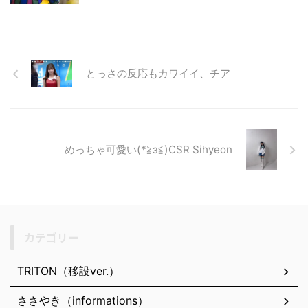
とっさの反応もカワイイ、チア
めっちゃ可愛い(*≧з≦)CSR Sihyeon
カテゴリー
TRITON（移設ver.）
ささやき（informations）