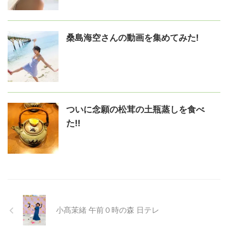
桑島海空さんの動画を集めてみた!
ついに念願の松茸の土瓶蒸しを食べ
た‼️
小髙茉緒 午前０時の森 日テレ