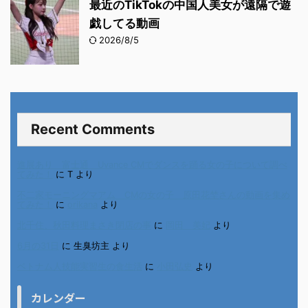
最近のTikTokの中国人美女が遠隔で遊
戯してる動画
2026/8/5
Recent Comments
進展あり 富士通 Uvance CMでダンスを踊る女の子について調べ
てみた！
に
T
より
不二家モーニングマアム CMの女の子 原田花埜さんの動画を集め
てみた！
に
orikana
より
北千住、秋田料理まさき閉店の事
に
岡田 美妃
より
6月の31日
に
生臭坊主
より
ベトナム人技能実習生の食生活
に
小田弘史
より
カレンダー