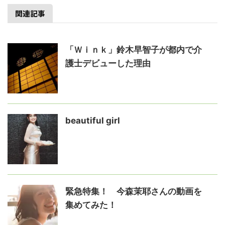
関連記事
「Ｗｉｎｋ」鈴木早智子が都内で介
護士デビューした理由
beautiful girl
緊急特集！ 今森茉耶さんの動画を
集めてみた！