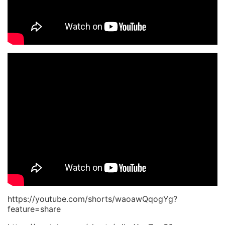
https://youtube.com/shorts/waoawQqogYg?
feature=share