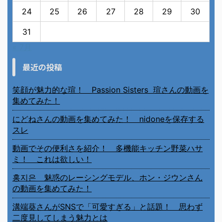
24
25
26
27
28
29
30
31
« 7月
最近の投稿
笑顔が魅力的な瑄！ Passion Sisters 瑄さんの動画を
集めてみた！
にどねさんの動画を集めてみた！ nidoneを保存する
スレ
動画でその便利さを紹介！ 多機能キッチン野菜ハサ
ミ！ これは欲しい！
홍지은 魅惑のレーシングモデル、ホン・ジウンさん
の動画を集めてみた！
溝端葵さんがSNSで「可愛すぎる」と話題！ 思わず
二度見してしまう魅力とは