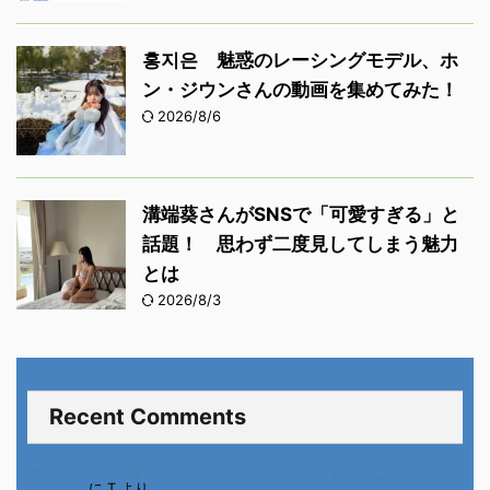
홍지은 魅惑のレーシングモデル、ホ
ン・ジウンさんの動画を集めてみた！
2026/8/6
溝端葵さんがSNSで「可愛すぎる」と
話題！ 思わず二度見してしまう魅力
とは
2026/8/3
Recent Comments
進展あり 富士通 Uvance CMでダンスを踊る女の子について調べ
てみた！
に
T
より