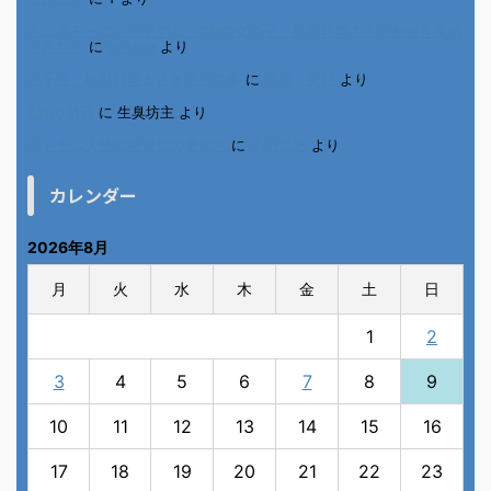
不二家モーニングマアム CMの女の子 原田花埜さんの動画を集め
てみた！
に
orikana
より
北千住、秋田料理まさき閉店の事
に
岡田 美妃
より
6月の31日
に
生臭坊主
より
ベトナム人技能実習生の食生活
に
小田弘史
より
カレンダー
2026年8月
月
火
水
木
金
土
日
1
2
3
4
5
6
7
8
9
10
11
12
13
14
15
16
17
18
19
20
21
22
23