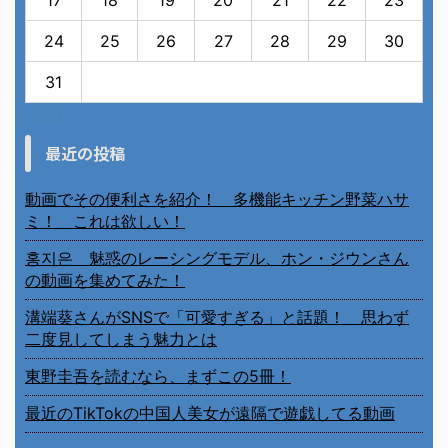
17
18
19
20
21
22
23
24
25
26
27
28
29
30
31
« 7月
最近の投稿
動画でその便利さを紹介！ 多機能キッチン野菜ハサ
ミ！ これは欲しい！
홍지은 魅惑のレーシングモデル、ホン・ジウンさん
の動画を集めてみた！
溝端葵さんがSNSで「可愛すぎる」と話題！ 思わず
二度見してしまう魅力とは
東野圭吾を読むなら、まずこの5冊！
最近のTikTokの中国人美女が遠隔で遊戯してる動画