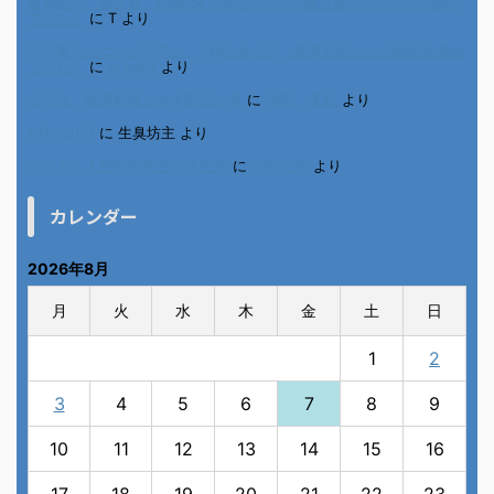
進展あり 富士通 Uvance CMでダンスを踊る女の子について調べ
てみた！
に
T
より
不二家モーニングマアム CMの女の子 原田花埜さんの動画を集め
てみた！
に
orikana
より
北千住、秋田料理まさき閉店の事
に
岡田 美妃
より
6月の31日
に
生臭坊主
より
ベトナム人技能実習生の食生活
に
小田弘史
より
カレンダー
2026年8月
月
火
水
木
金
土
日
1
2
3
4
5
6
7
8
9
10
11
12
13
14
15
16