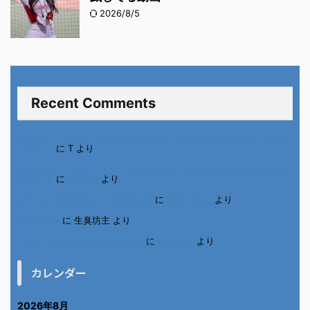
2026/8/5
Recent Comments
進展あり 富士通 Uvance CMでダンスを踊る女の子について調べ
てみた！
に
T
より
不二家モーニングマアム CMの女の子 原田花埜さんの動画を集め
てみた！
に
orikana
より
北千住、秋田料理まさき閉店の事
に
岡田 美妃
より
6月の31日
に
生臭坊主
より
ベトナム人技能実習生の食生活
に
小田弘史
より
カレンダー
2026年8月