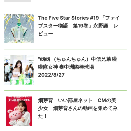
The Five Star Stories #19 「ファイ
ブスター物語 第19巻」永野護 レ
ビュー
"峮峮 （ちゅんちゅん）中信兄弟 啦
啦隊女神 臺中洲際棒球場
2022/8/27
畑芽育 いい部屋ネット CMの美
少女 畑芽育さんの動画を集めてみ
た！