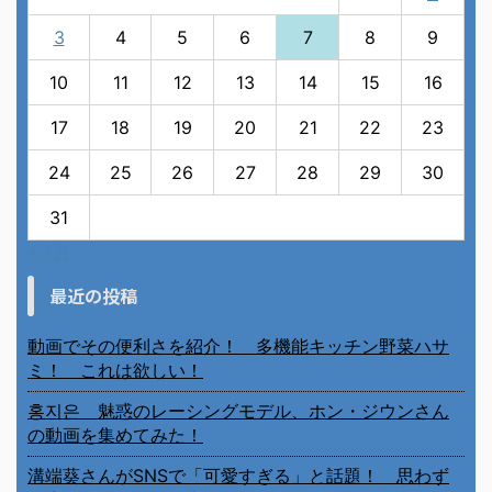
3
4
5
6
7
8
9
10
11
12
13
14
15
16
17
18
19
20
21
22
23
24
25
26
27
28
29
30
31
« 7月
最近の投稿
動画でその便利さを紹介！ 多機能キッチン野菜ハサ
ミ！ これは欲しい！
홍지은 魅惑のレーシングモデル、ホン・ジウンさん
の動画を集めてみた！
溝端葵さんがSNSで「可愛すぎる」と話題！ 思わず