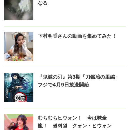
なる
下村明香さんの動画を集めてみた！
『鬼滅の刃』第3期「刀鍛冶の里編」
フジで4月9日放送開始
むちむちヒウォン！ 今は味全
龍！ 권희원 クォン・ヒウォン