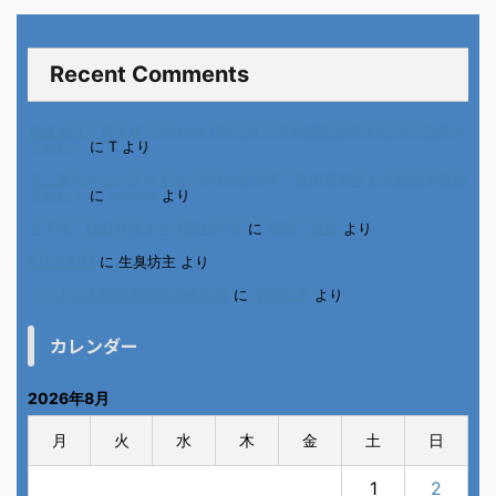
Recent Comments
進展あり 富士通 Uvance CMでダンスを踊る女の子について調べ
てみた！
に
T
より
不二家モーニングマアム CMの女の子 原田花埜さんの動画を集め
てみた！
に
orikana
より
北千住、秋田料理まさき閉店の事
に
岡田 美妃
より
6月の31日
に
生臭坊主
より
ベトナム人技能実習生の食生活
に
小田弘史
より
カレンダー
2026年8月
月
火
水
木
金
土
日
1
2