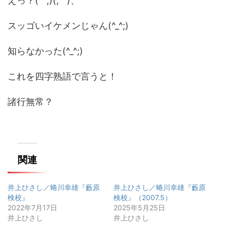
えっ？(^^;)(;^^)、
スッゴいイケメンじゃん(^_^;)
知らなかった(^_^;)
これを四字熟語で言うと！
諸行無常？
関連
井上ひさし／蜷川幸雄『藪原
井上ひさし／蜷川幸雄『藪原
検校』
検校』（2007.5）
2022年7月17日
2025年5月25日
井上ひさし
井上ひさし