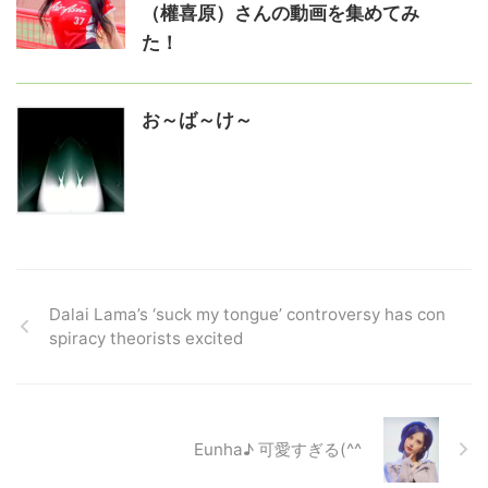
（權喜原）さんの動画を集めてみ
た！
お～ば～け～
Dalai Lama’s ‘suck my tongue’ controversy has con
spiracy theorists excited
Eunha♪ 可愛すぎる(^^