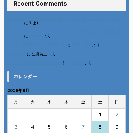
Recent Comments
進展あり 富士通 Uvance CMでダンスを踊る女の子について調べ
てみた！
に
T
より
不二家モーニングマアム CMの女の子 原田花埜さんの動画を集め
てみた！
に
orikana
より
北千住、秋田料理まさき閉店の事
に
岡田 美妃
より
6月の31日
に
生臭坊主
より
ベトナム人技能実習生の食生活
に
小田弘史
より
カレンダー
2026年8月
月
火
水
木
金
土
日
1
2
3
4
5
6
7
8
9