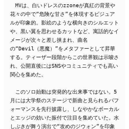
　MVは、白いドレスのzzoneが真紅の背景や
花々の中で“危険な甘さ”を体現するビジュア
ルが印象的。影絵のような横向きのシルエット
や、黒い翼を思わせるカットなど、寓話的なイ
メージが次々と差し挟まれ、曲名
の“Devil（悪魔）”をメタファーとして昇華
する。ティーザー段階からこの世界観は示唆さ
れ、公開直後にはSNSやコミュニティでも高い
関心を集めた。
　このソロ始動は突発的な出来事ではない。5
月には大学祭のステージで新曲と見られるパフ
ォーマンスを先行披露し、しなやかなボーカル
とエッジの効いた振付で注目を集めていた。水
しぶきが舞う演出で“攻めのジウォン”を印象