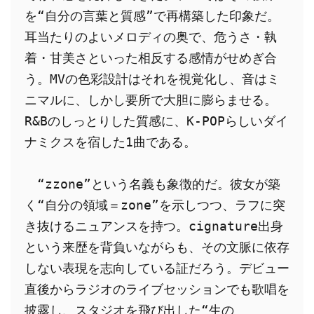
を“自分の言葉と質感”で再構築した印象だ。
耳当たりのよいメロディの奥で、危うさ・執
着・甘美さといった相反する感情がせめぎ合
う。MVの色彩設計はそれを視覚化し、音はミ
ニマルに、しかし要所で大胆に膨らませる。
R&Bのしっとりした質感に、K-POPらしいダイ
ナミクスを宿した1曲である。
　“zzone”という名義も象徴的だ。彼女が築
く“自分の領域＝zone”を示しつつ、ラフに突
き抜けるニュアンスを持つ。cignature出身
という来歴を背負いながらも、その文脈に依存
しない表現を志向している証だろう。デビュー
直後からラジオのライブセッションでも歌唱を
披露し、スタジオを飛び出した“生の