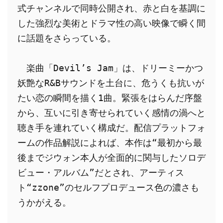
式チャンネルで同時公開され、赤と白を基調に
した強烈な美術とドラマ性の高い映像で瞬く間
に話題をさらっている。
　楽曲「Devil’s Jam」は、ドリーミーかつ
妖艶なR&Bサウンドを土台に、危うくも抗いが
たい恋の瞬間を描く1曲。緊張をはらんだ序盤
から、互いに引き寄せられていく感情の渦へと
聴き手を連れていく構成だ。配信プラットフォ
ームの作品解説によれば、本作は“最初から最
後までジウォン本人が全面的に関与したソロデ
ビュー・アルバム”だとされ、アーティス
ト“zzone”のセルフプロデュース色の濃さも
うかがえる。