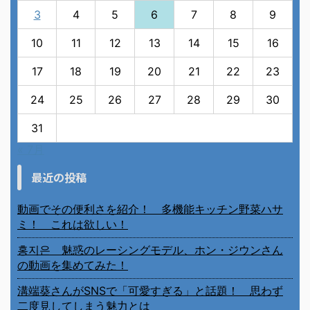
3
4
5
6
7
8
9
10
11
12
13
14
15
16
17
18
19
20
21
22
23
24
25
26
27
28
29
30
31
« 7月
最近の投稿
動画でその便利さを紹介！ 多機能キッチン野菜ハサ
ミ！ これは欲しい！
홍지은 魅惑のレーシングモデル、ホン・ジウンさん
の動画を集めてみた！
溝端葵さんがSNSで「可愛すぎる」と話題！ 思わず
二度見してしまう魅力とは