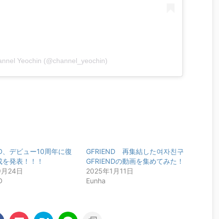
annel Yeochin (@channel_yeochin)
END、デビュー10周年に復
GFRIEND 再集結した여자친구
成を発表！！！
GFRIENDの動画を集めてみた！
9月24日
2025年1月11日
D
Eunha