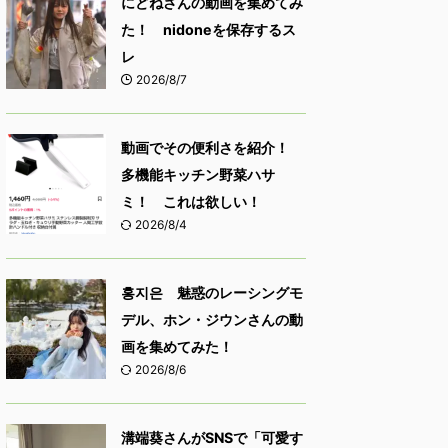
にどねさんの動画を集めてみ
た！ nidoneを保存するス
レ
2026/8/7
動画でその便利さを紹介！
多機能キッチン野菜ハサ
ミ！ これは欲しい！
2026/8/4
홍지은 魅惑のレーシングモ
デル、ホン・ジウンさんの動
画を集めてみた！
2026/8/6
溝端葵さんがSNSで「可愛す