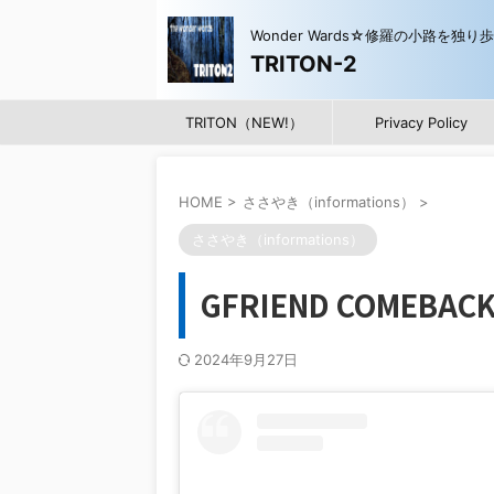
Wonder Wards☆修羅の小路を独り
TRITON-2
TRITON（NEW!）
Privacy Policy
HOME
>
ささやき（informations）
>
ささやき（informations）
GFRIEND COMEBAC
2024年9月27日