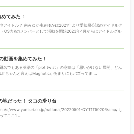
集めてみた！
地アイドル？ 南みゆか南みゆかは2021年より愛知県公認のアイドルグ
・OS☆Kのメンバーとして活動を開始2023年4月からはアイドルグル
 coverの動画を集めてみた！
し！ 題名でもある英語の「plot twist」の意味は「思いがけない展開、どん
ITちゃんと言えばMagneticがあまりにもバズってま ...
の地だった！ タコの滑り台
mp/s/www.yomiuri.co.jp/national/20220501-OYT1T50206/amp/ し
ここ1 ...