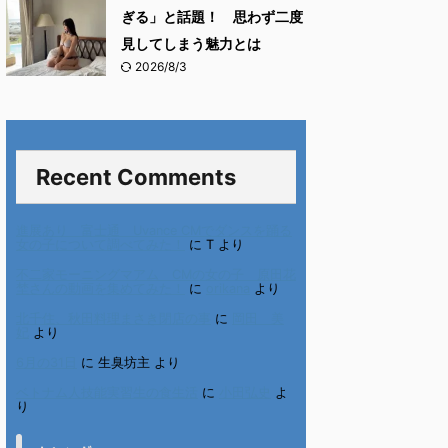
ぎる」と話題！ 思わず二度
見してしまう魅力とは
2026/8/3
Recent Comments
進展あり 富士通 Uvance CMでダンスを踊る
女の子について調べてみた！
に
T
より
不二家モーニングマアム CMの女の子 原田花
埜さんの動画を集めてみた！
に
orikana
より
北千住、秋田料理まさき閉店の事
に
岡田 美
妃
より
6月の31日
に
生臭坊主
より
ベトナム人技能実習生の食生活
に
小田弘史
よ
り