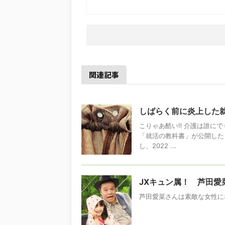
関連記事
しばらく前に炎上した
こりゃあ酷い‼️ 介護は誰に
「就活の教科書」が公開した
し、2022 ...
JXキュン属！ 芦田愛
芦田愛菜さんは素敵な女性に