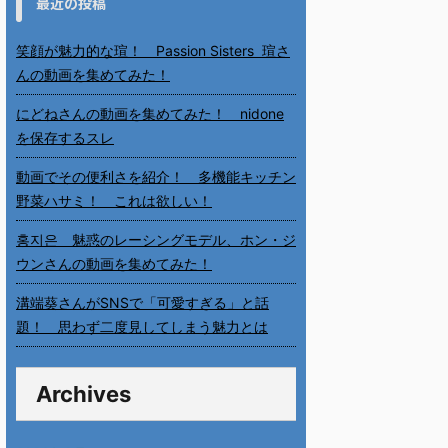
最近の投稿
笑顔が魅力的な瑄！ Passion Sisters 瑄さ
んの動画を集めてみた！
にどねさんの動画を集めてみた！ nidone
を保存するスレ
動画でその便利さを紹介！ 多機能キッチン
野菜ハサミ！ これは欲しい！
홍지은 魅惑のレーシングモデル、ホン・ジ
ウンさんの動画を集めてみた！
溝端葵さんがSNSで「可愛すぎる」と話
題！ 思わず二度見してしまう魅力とは
Archives