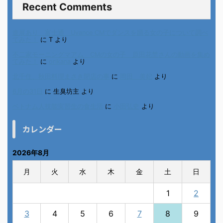
Recent Comments
進展あり 富士通 Uvance CMでダンスを踊る女の子について調べ
てみた！
に
T
より
不二家モーニングマアム CMの女の子 原田花埜さんの動画を集め
てみた！
に
orikana
より
北千住、秋田料理まさき閉店の事
に
岡田 美妃
より
6月の31日
に
生臭坊主
より
ベトナム人技能実習生の食生活
に
小田弘史
より
カレンダー
2026年8月
月
火
水
木
金
土
日
1
2
3
4
5
6
7
8
9