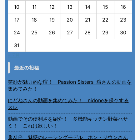
10
11
12
13
14
15
16
17
18
19
20
21
22
23
24
25
26
27
28
29
30
31
« 7月
最近の投稿
笑顔が魅力的な瑄！ Passion Sisters 瑄さんの動画を
集めてみた！
にどねさんの動画を集めてみた！ nidoneを保存する
スレ
動画でその便利さを紹介！ 多機能キッチン野菜ハサ
ミ！ これは欲しい！
홍지은 魅惑のレーシングモデル、ホン・ジウンさん