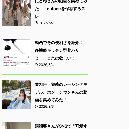
にどねさんの動画を集めてみ
た！ nidoneを保存するス
レ
2026/8/7
動画でその便利さを紹介！
多機能キッチン野菜ハサ
ミ！ これは欲しい！
2026/8/4
홍지은 魅惑のレーシングモ
デル、ホン・ジウンさんの動
画を集めてみた！
2026/8/6
溝端葵さんがSNSで「可愛す