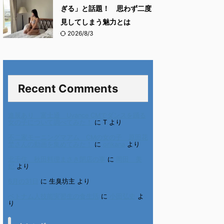
ぎる」と話題！ 思わず二度
見してしまう魅力とは
2026/8/3
Recent Comments
進展あり 富士通 Uvance CMでダンスを踊る
女の子について調べてみた！
に
T
より
不二家モーニングマアム CMの女の子 原田花
埜さんの動画を集めてみた！
に
orikana
より
北千住、秋田料理まさき閉店の事
に
岡田 美
妃
より
6月の31日
に
生臭坊主
より
ベトナム人技能実習生の食生活
に
小田弘史
よ
り