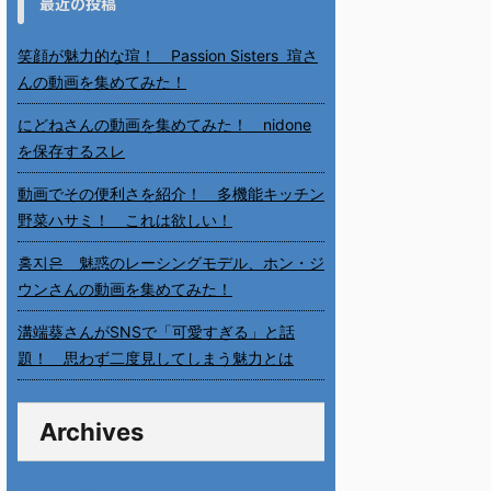
最近の投稿
笑顔が魅力的な瑄！ Passion Sisters 瑄さ
んの動画を集めてみた！
にどねさんの動画を集めてみた！ nidone
を保存するスレ
動画でその便利さを紹介！ 多機能キッチン
野菜ハサミ！ これは欲しい！
홍지은 魅惑のレーシングモデル、ホン・ジ
ウンさんの動画を集めてみた！
溝端葵さんがSNSで「可愛すぎる」と話
題！ 思わず二度見してしまう魅力とは
Archives