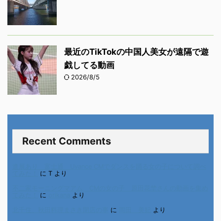
最近のTikTokの中国人美女が遠隔で遊
戯してる動画
2026/8/5
Recent Comments
進展あり 富士通 Uvance CMでダンスを踊る女の子について調べ
てみた！
に
T
より
不二家モーニングマアム CMの女の子 原田花埜さんの動画を集め
てみた！
に
orikana
より
北千住、秋田料理まさき閉店の事
に
岡田 美妃
より