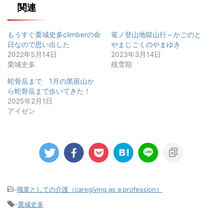
関連
もうすぐ栗城史多climberの命
篭ノ登山地獄山行～かごのと
日なので思い出した
やまじごくのやまゆき
2022年5月14日
2023年3月14日
栗城史多
残雪期
蛇骨岳まで 1月の黒斑山か
ら蛇骨岳まで歩いてきた！
2025年2月1日
アイゼン
-
職業としての介護（caregiving as a profession）
-
栗城史多