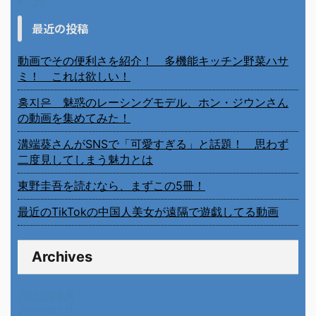
« 7月
最近の投稿
動画でその便利さを紹介！ 多機能キッチン野菜ハサ
ミ！ これは欲しい！
홍지은 魅惑のレーシングモデル、ホン・ジウンさん
の動画を集めてみた！
溝端葵さんがSNSで「可愛すぎる」と話題！ 思わず
二度見してしまう魅力とは
東野圭吾を読むなら、まずこの5冊！
最近のTikTokの中国人美女が遠隔で遊戯してる動画
Archives
2026年8月
2026年7月