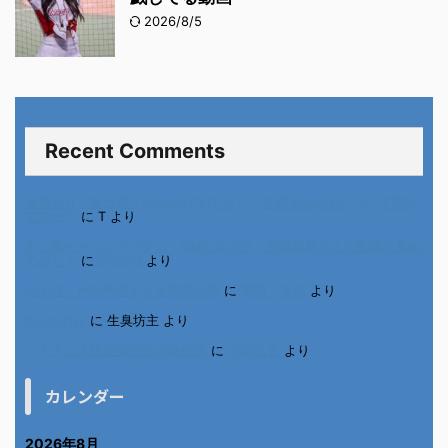
2026/8/5
Recent Comments
進展あり 富士通 Uvance CMでダンスを踊る女の子について調べ
てみた！
に
T
より
不二家モーニングマアム CMの女の子 原田花埜さんの動画を集め
てみた！
に
orikana
より
北千住、秋田料理まさき閉店の事
に
岡田 美妃
より
6月の31日
に
生臭坊主
より
ベトナム人技能実習生の食生活
に
小田弘史
より
カレンダー
2026年8月