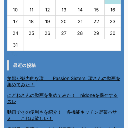
10
11
12
13
14
15
16
17
18
19
20
21
22
23
24
25
26
27
28
29
30
31
« 7月
最近の投稿
笑顔が魅力的な瑄！ Passion Sisters 瑄さんの動画を
集めてみた！
にどねさんの動画を集めてみた！ nidoneを保存する
スレ
動画でその便利さを紹介！ 多機能キッチン野菜ハサ
ミ！ これは欲しい！