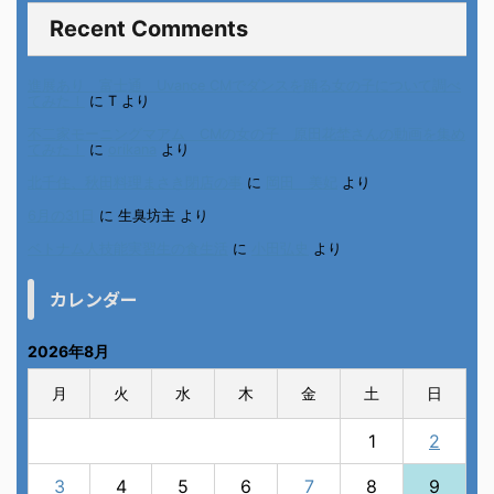
Recent Comments
進展あり 富士通 Uvance CMでダンスを踊る女の子について調べ
てみた！
に
T
より
不二家モーニングマアム CMの女の子 原田花埜さんの動画を集め
てみた！
に
orikana
より
北千住、秋田料理まさき閉店の事
に
岡田 美妃
より
6月の31日
に
生臭坊主
より
ベトナム人技能実習生の食生活
に
小田弘史
より
カレンダー
2026年8月
月
火
水
木
金
土
日
1
2
3
4
5
6
7
8
9