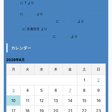
てみた！
に
T
より
不二家モーニングマアム CMの女の子 原田花埜さんの動画を集め
てみた！
に
orikana
より
北千住、秋田料理まさき閉店の事
に
岡田 美妃
より
6月の31日
に
生臭坊主
より
ベトナム人技能実習生の食生活
に
小田弘史
より
カレンダー
2026年8月
月
火
水
木
金
土
日
1
2
3
4
5
6
7
8
9
10
11
12
13
14
15
16
17
18
19
20
21
22
23