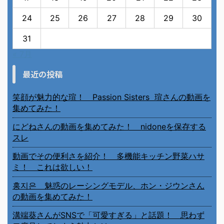
24
25
26
27
28
29
30
31
« 7月
最近の投稿
笑顔が魅力的な瑄！ Passion Sisters 瑄さんの動画を
集めてみた！
にどねさんの動画を集めてみた！ nidoneを保存する
スレ
動画でその便利さを紹介！ 多機能キッチン野菜ハサ
ミ！ これは欲しい！
홍지은 魅惑のレーシングモデル、ホン・ジウンさん
の動画を集めてみた！
溝端葵さんがSNSで「可愛すぎる」と話題！ 思わず