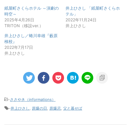
紙屋町さくらホテル ～演劇の
井上ひさし 「紙屋町さくらホ
時空～
テル」
2025年4月26日
2022年11月24日
TRITON（移設ver.）
井上ひさし
井上ひさし／蜷川幸雄『藪原
検校』
2022年7月17日
井上ひさし
-
ささやき（informations）
-
井上ひさし
,
原爆の日
,
原爆忌
,
父と暮せば