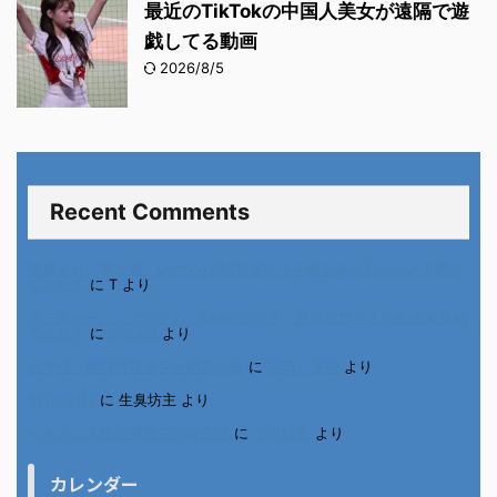
最近のTikTokの中国人美女が遠隔で遊
戯してる動画
2026/8/5
Recent Comments
進展あり 富士通 Uvance CMでダンスを踊る女の子について調べ
てみた！
に
T
より
不二家モーニングマアム CMの女の子 原田花埜さんの動画を集め
てみた！
に
orikana
より
北千住、秋田料理まさき閉店の事
に
岡田 美妃
より
6月の31日
に
生臭坊主
より
ベトナム人技能実習生の食生活
に
小田弘史
より
カレンダー