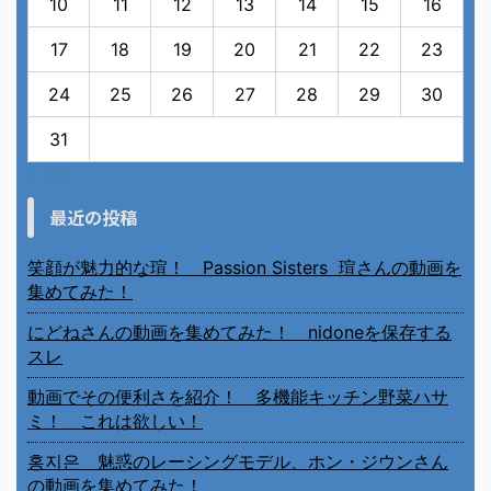
10
11
12
13
14
15
16
17
18
19
20
21
22
23
24
25
26
27
28
29
30
31
« 7月
最近の投稿
笑顔が魅力的な瑄！ Passion Sisters 瑄さんの動画を
集めてみた！
にどねさんの動画を集めてみた！ nidoneを保存する
スレ
動画でその便利さを紹介！ 多機能キッチン野菜ハサ
ミ！ これは欲しい！
홍지은 魅惑のレーシングモデル、ホン・ジウンさん
の動画を集めてみた！