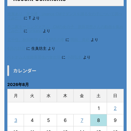
進展あり 富士通 Uvance CMでダンスを踊る女の子について調べ
てみた！
に
T
より
不二家モーニングマアム CMの女の子 原田花埜さんの動画を集め
てみた！
に
orikana
より
北千住、秋田料理まさき閉店の事
に
岡田 美妃
より
6月の31日
に
生臭坊主
より
ベトナム人技能実習生の食生活
に
小田弘史
より
カレンダー
2026年8月
月
火
水
木
金
土
日
1
2
3
4
5
6
7
8
9