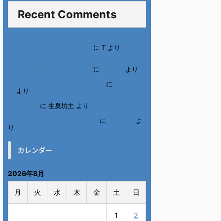
Recent Comments
進展あり 富士通 Uvance CMでダンスを踊る
女の子について調べてみた！
に
T
より
不二家モーニングマアム CMの女の子 原田花
埜さんの動画を集めてみた！
に
orikana
より
北千住、秋田料理まさき閉店の事
に
岡田 美
妃
より
6月の31日
に
生臭坊主
より
ベトナム人技能実習生の食生活
に
小田弘史
よ
り
カレンダー
2026年8月
月
火
水
木
金
土
日
1
2