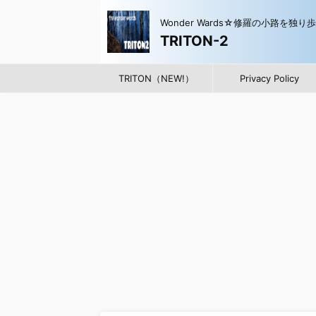
Wonder Wards☆修羅の小路を独り
TRITON-2
TRITON（NEW!）
Privacy Policy