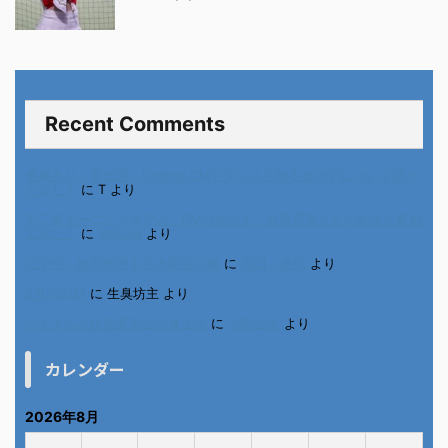
Recent Comments
進展あり 富士通 Uvance CMでダンスを踊る女の子について調べ
てみた！
に
T
より
不二家モーニングマアム CMの女の子 原田花埜さんの動画を集め
てみた！
に
orikana
より
北千住、秋田料理まさき閉店の事
に
岡田 美妃
より
6月の31日
に
生臭坊主
より
ベトナム人技能実習生の食生活
に
小田弘史
より
カレンダー
2026年8月