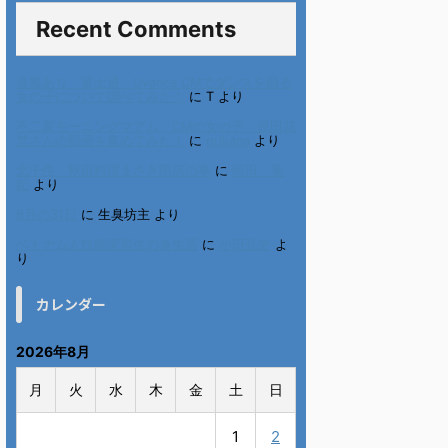
Recent Comments
進展あり 富士通 Uvance CMでダンスを踊る
女の子について調べてみた！
に
T
より
不二家モーニングマアム CMの女の子 原田花
埜さんの動画を集めてみた！
に
orikana
より
北千住、秋田料理まさき閉店の事
に
岡田 美
妃
より
6月の31日
に
生臭坊主
より
ベトナム人技能実習生の食生活
に
小田弘史
よ
り
カレンダー
2026年8月
月
火
水
木
金
土
日
1
2