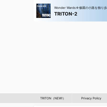
Wonder Wards☆修羅の小路を独り
TRITON-2
TRITON（NEW!）
Privacy Policy