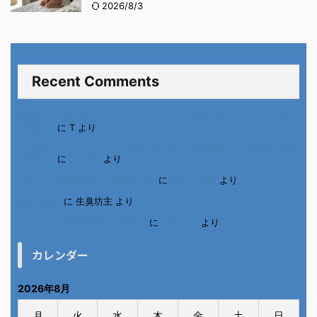
2026/8/3
Recent Comments
進展あり 富士通 Uvance CMでダンスを踊る女の子について調べ
てみた！
に
T
より
不二家モーニングマアム CMの女の子 原田花埜さんの動画を集め
てみた！
に
orikana
より
北千住、秋田料理まさき閉店の事
に
岡田 美妃
より
6月の31日
に
生臭坊主
より
ベトナム人技能実習生の食生活
に
小田弘史
より
カレンダー
2026年8月
月
火
水
木
金
土
日