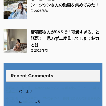
ン・ジウンさんの動画を集めてみた！
2026/8/6
溝端葵さんがSNSで「可愛すぎる」と
話題！ 思わず二度見してしまう魅力
とは
2026/8/3
Recent Comments
進展あり 富士通 Uvance CMでダンスを踊る女の子について調べ
てみた！
に
T
より
不二家モーニングマアム CMの女の子 原田花埜さんの動画を集め
てみた！
に
orikana
より