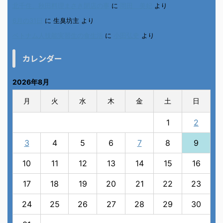
北千住、秋田料理まさき閉店の事
に
岡田 美妃
より
6月の31日
に
生臭坊主
より
ベトナム人技能実習生の食生活
に
小田弘史
より
カレンダー
2026年8月
月
火
水
木
金
土
日
1
2
3
4
5
6
7
8
9
10
11
12
13
14
15
16
17
18
19
20
21
22
23
24
25
26
27
28
29
30