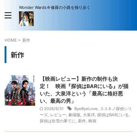
Wonder Wards☆修羅の小路を独り歩く
HOME
>
新作
新作
【映画レビュー】新作の制作も決
定！ 映画『探偵はBARにいる』が描
いた、大泉洋という「最高に格好悪
い、最高の男」
2026/5/31
ByeByeLove
,
ススキノ探偵シリ
ーズ
,
レビュー
,
劇場版
,
大泉洋
,
探偵はBARにいる
,
探偵は吹雪の果てに
,
新作
,
映画