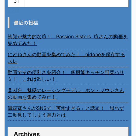
31
« 7月
最近の投稿
笑顔が魅力的な瑄！ Passion Sisters 瑄さんの動画を
集めてみた！
にどねさんの動画を集めてみた！ nidoneを保存する
スレ
動画でその便利さを紹介！ 多機能キッチン野菜ハサ
ミ！ これは欲しい！
홍지은 魅惑のレーシングモデル、ホン・ジウンさん
の動画を集めてみた！
溝端葵さんがSNSで「可愛すぎる」と話題！ 思わず
二度見してしまう魅力とは
Archives