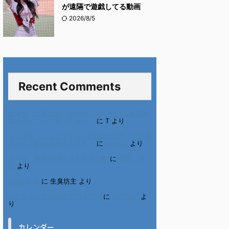
が遠隔で遊戯してる動画
2026/8/5
Recent Comments
進展あり 富士通 Uvance CMでダンスを踊る
女の子について調べてみた！
に
T
より
不二家モーニングマアム CMの女の子 原田花
埜さんの動画を集めてみた！
に
orikana
より
北千住、秋田料理まさき閉店の事
に
岡田 美
妃
より
6月の31日
に
生臭坊主
より
ベトナム人技能実習生の食生活
に
小田弘史
よ
り
カレンダー