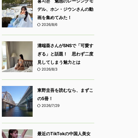
홍지은 魅惑のレーシングモ
デル、ホン・ジウンさんの動
画を集めてみた！
2026/8/6
溝端葵さんがSNSで「可愛す
ぎる」と話題！ 思わず二度
見してしまう魅力とは
2026/8/3
東野圭吾を読むなら、まずこ
の5冊！
2026/7/29
最近のTikTokの中国人美女