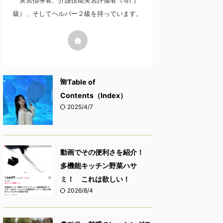
実習指導者、介護技能実習評価者（専門
級）、そしてヘルパー２級を持っています。
🌺Table of
Contents（Index）
2025/4/7
動画でその便利さを紹介！
多機能キッチン野菜ハサ
ミ！ これは欲しい！
2026/8/4