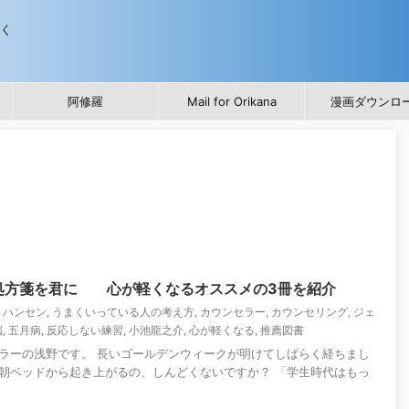
歩く
阿修羅
Mail for Orikana
漫画ダウンロ
処方箋を君に 心が軽くなるオススメの3冊を紹介
・ハンセン
,
うまくいっている人の考え方
,
カウンセラー
,
カウンセリング
,
ジェ
脳
,
五月病
,
反応しない練習
,
小池龍之介
,
心が軽くなる
,
推薦図書
ラーの浅野です。 長いゴールデンウィークが明けてしばらく経ちまし
朝ベッドから起き上がるの、しんどくないですか？ 「学生時代はもっ