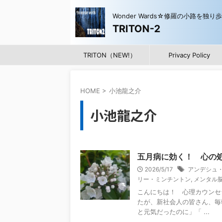
Wonder Wards☆修羅の小路を独り
TRITON-2
TRITON（NEW!）
Privacy Policy
HOME
>
小池龍之介
小池龍之介
五月病に効く！ 心の
2026/5/17
アンデシュ
リー・ミンチントン
,
メンタル
こんにちは！ 心理カウンセ
たが、新社会人の皆さん、毎
と元気だったのに」「 ...