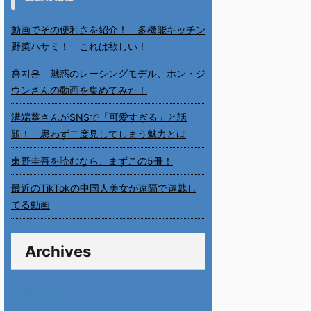
動画でその便利さを紹介！ 多機能キッチン
野菜ハサミ！ これは欲しい！
홍지은 魅惑のレーシングモデル、ホン・ジ
ウンさんの動画を集めてみた！
溝端葵さんがSNSで「可愛すぎる」と話
題！ 思わず二度見してしまう魅力とは
東野圭吾を読むなら、まずこの5冊！
最近のTikTokの中国人美女が遠隔で遊戯し
てる動画
Archives
2026年8月
2026年7月