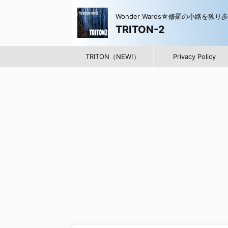
Wonder Wards☆修羅の小路を独り
TRITON-2
TRITON（NEW!）
Privacy Policy