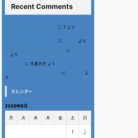
Recent Comments
進展あり 富士通 Uvance CMでダンスを踊る
女の子について調べてみた！
に
T
より
不二家モーニングマアム CMの女の子 原田花
埜さんの動画を集めてみた！
に
orikana
より
北千住、秋田料理まさき閉店の事
に
岡田 美
妃
より
6月の31日
に
生臭坊主
より
ベトナム人技能実習生の食生活
に
小田弘史
よ
り
カレンダー
2026年8月
月
火
水
木
金
土
日
1
2