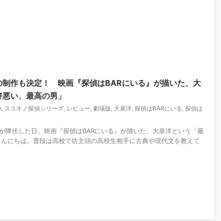
ズ
の制作も決定！ 映画『探偵はBARにいる』が描いた、大
好悪い、最高の男」
e
,
ススキノ探偵シリーズ
,
レビュー
,
劇場版
,
大泉洋
,
探偵はBARにいる
,
探偵は
が降伏した日。映画『探偵はBARにいる』が描いた、大泉洋という「最
こんにちは。普段は高校で坊主頭の高校生相手に古典や現代文を教えて