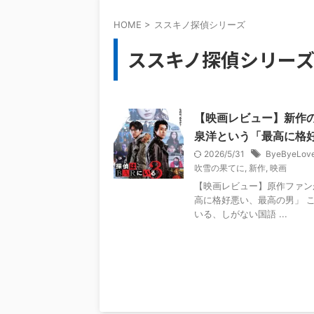
HOME
>
ススキノ探偵シリーズ
ススキノ探偵シリー
【映画レビュー】新作
泉洋という「最高に格
2026/5/31
ByeByeLov
吹雪の果てに
,
新作
,
映画
【映画レビュー】原作ファン
高に格好悪い、最高の男」 
いる、しがない国語 ...