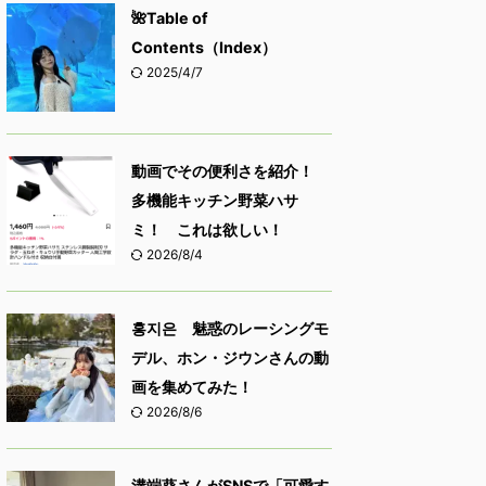
🌺Table of
Contents（Index）
2025/4/7
動画でその便利さを紹介！
多機能キッチン野菜ハサ
ミ！ これは欲しい！
2026/8/4
홍지은 魅惑のレーシングモ
デル、ホン・ジウンさんの動
画を集めてみた！
2026/8/6
溝端葵さんがSNSで「可愛す