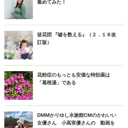
集めてみた！
徒花団 『嘘を数える』（２．１８改
訂版）
花粉症のもっとも安価な特効薬は
「葛根湯」である
DMMかりゆし水族館CMのかわいい
女優さん 小高実優さんの゙動画を