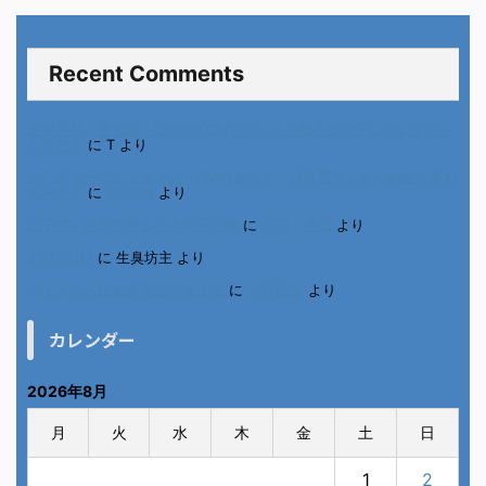
Recent Comments
進展あり 富士通 Uvance CMでダンスを踊る女の子について調べ
てみた！
に
T
より
不二家モーニングマアム CMの女の子 原田花埜さんの動画を集め
てみた！
に
orikana
より
北千住、秋田料理まさき閉店の事
に
岡田 美妃
より
6月の31日
に
生臭坊主
より
ベトナム人技能実習生の食生活
に
小田弘史
より
カレンダー
2026年8月
月
火
水
木
金
土
日
1
2