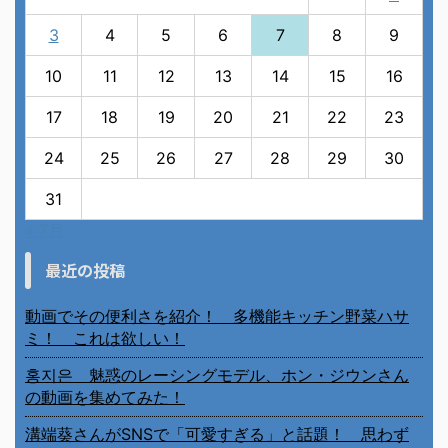
3
4
5
6
7
8
9
10
11
12
13
14
15
16
17
18
19
20
21
22
23
24
25
26
27
28
29
30
31
« 7月
最近の投稿
動画でその便利さを紹介！ 多機能キッチン野菜ハサ
ミ！ これは欲しい！
홍지은 魅惑のレーシングモデル、ホン・ジウンさん
の動画を集めてみた！
溝端葵さんがSNSで「可愛すぎる」と話題！ 思わず