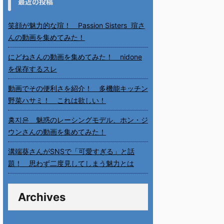
最近の投稿
笑顔が魅力的な瑄！ Passion Sisters 瑄さ
んの動画を集めてみた！
にどねさんの動画を集めてみた！ nidone
を保存するスレ
動画でその便利さを紹介！ 多機能キッチン
野菜ハサミ！ これは欲しい！
홍지은 魅惑のレーシングモデル、ホン・ジ
ウンさんの動画を集めてみた！
溝端葵さんがSNSで「可愛すぎる」と話
題！ 思わず二度見してしまう魅力とは
Archives