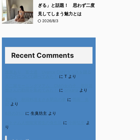
ぎる」と話題！ 思わず二度
見してしまう魅力とは
2026/8/3
Recent Comments
進展あり 富士通 Uvance CMでダンスを踊る
女の子について調べてみた！
に
T
より
不二家モーニングマアム CMの女の子 原田花
埜さんの動画を集めてみた！
に
orikana
より
北千住、秋田料理まさき閉店の事
に
岡田 美
妃
より
6月の31日
に
生臭坊主
より
ベトナム人技能実習生の食生活
に
小田弘史
よ
り