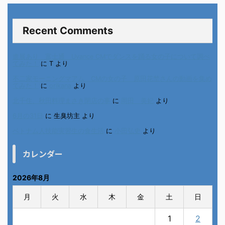
Recent Comments
進展あり 富士通 Uvance CMでダンスを踊る女の子について調べ
てみた！
に
T
より
不二家モーニングマアム CMの女の子 原田花埜さんの動画を集め
てみた！
に
orikana
より
北千住、秋田料理まさき閉店の事
に
岡田 美妃
より
6月の31日
に
生臭坊主
より
ベトナム人技能実習生の食生活
に
小田弘史
より
カレンダー
2026年8月
月
火
水
木
金
土
日
1
2